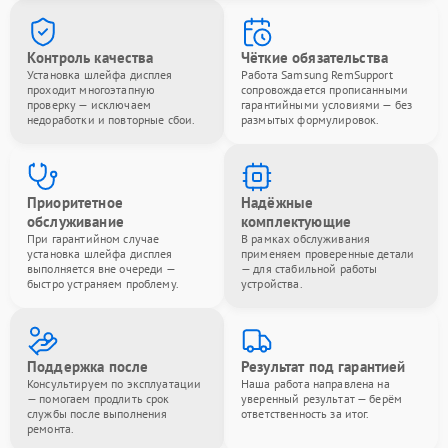
Контроль качества
Чёткие обязательства
Установка шлейфа дисплея
Работа Samsung RemSupport
проходит многоэтапную
сопровождается прописанными
проверку — исключаем
гарантийными условиями — без
недоработки и повторные сбои.
размытых формулировок.
Приоритетное
Надёжные
обслуживание
комплектующие
При гарантийном случае
В рамках обслуживания
установка шлейфа дисплея
применяем проверенные детали
выполняется вне очереди —
— для стабильной работы
быстро устраняем проблему.
устройства.
Поддержка после
Результат под гарантией
Консультируем по эксплуатации
Наша работа направлена на
— помогаем продлить срок
уверенный результат — берём
службы после выполнения
ответственность за итог.
ремонта.