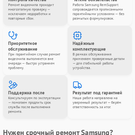
Ремонт видеочипа проходит
Работа Samsung RemSupport
многоэтапную проверку —
сопровождается прописанными
исключаем недоработки и
гарантийными условиями — без
повторные сбои.
размытых формулировок.
Приоритетное
Надёжные
обслуживание
комплектующие
При гарантийном случае ремонт
В рамках обслуживания
видеочипа выполняется вне
применяем проверенные детали
очереди — быстро устраняем
— для стабильной работы
проблему.
устройства.
Поддержка после
Результат под гарантией
Консультируем по эксплуатации
Наша работа направлена на
— помогаем продлить срок
уверенный результат — берём
службы после выполнения
ответственность за итог.
ремонта.
Нужен срочный ремонт Samsung?