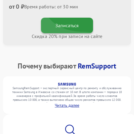
от 0 ₽
Время работы: от 30 мин
Записаться
Скидка 20% при записи на сайте
Почему выбирают
RemSupport
SamsungRemSupport — экспертный сервисный центр по ремонту и обслуживанию
техники Samsung в Ижевске со стажем от 10 лет. В штате компании — порядка 18
инженеров с профильной квалификацией. За время работы число клиентов
превысило 10 000, а также выполнено общее число ремонтов превысило 12 000.
Ежемесячно в сервисный центр поступает более 300 устройств, включая , , . Мы
Читать далее
беремся за задачи любой сложности и обеспечиваем надежный результат благодаря
опыту команды.