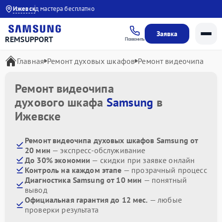
да
Выезд мастера бесплатно
Ижевск
Заявка
REMSUPPORT
Позвонить
Главная
Ремонт духовых шкафов
Ремонт видеочипа
Ремонт видеочипа
духового шкафа
Samsung
в
Ижевске
Ремонт видеочипа духовых шкафов Samsung от
20 мин
— экспресс-обслуживание
До 30% экономии
— скидки при заявке онлайн
Контроль на каждом этапе
— прозрачный процесс
Диагностика Samsung от 10 мин
— понятный
вывод
Официальная гарантия до 12 мес.
— любые
проверки результата