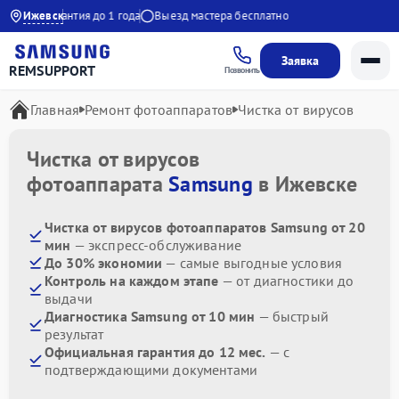
0:30
Ижевск
Гарантия до 1 года
Выезд мастера бесплатно
Заявка
REMSUPPORT
Позвонить
Главная
Ремонт фотоаппаратов
Чистка от вирусов
Чистка от вирусов
фотоаппарата
Samsung
в Ижевске
Чистка от вирусов фотоаппаратов Samsung от 20
мин
— экспресс-обслуживание
До 30% экономии
— самые выгодные условия
Контроль на каждом этапе
— от диагностики до
выдачи
Диагностика Samsung от 10 мин
— быстрый
результат
Официальная гарантия до 12 мес.
— с
подтверждающими документами