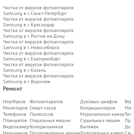
Чистка от вирусов фотоаппарата
Samsung в г.
Санкт-Петербург
Чистка от вирусов фотоаппарата
Samsung в г.
Краснодар
Чистка от вирусов фотоаппарата
Samsung в г.
Ростов-на-Дону
Чистка от вирусов фотоаппарата
Samsung в г.
Новосибирск
Чистка от вирусов фотоаппарата
Samsung в г.
Екатеринбург
Чистка от вирусов фотоаппарата
Samsung в г.
Казань
Чистка от вирусов фотоаппарата
Samsung в г.
Воронеж
Чистка от вирусов фотоаппарата
Ремонт
Samsung в г.
Волгоград
Чистка от вирусов фотоаппарата
Ноутбуков
Фотоаппаратов
Духовых шкафов
Вер
Samsung в г.
Самара
Мониторов
Смарт-часов
Кондиционеров
Мик
Чистка от вирусов фотоаппарата
Телефонов
Пылесосов
Морозильных камер
Тел
Samsung в г.
Пермь
Планшетов
Стиральных машин
Сушильных машин
Про
Чистка от вирусов фотоаппарата
Видеокамер
Холодильников
Вытяжек
Дом
Samsung в г.
Красноярск
Чистка от вирусов фотоаппарата
Наушников
Посудомоечных машин
Холодильных камер
Сау