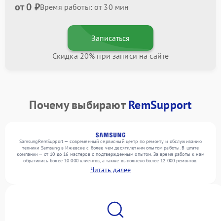
от 0 ₽
Время работы: от 30 мин
Записаться
Скидка 20% при записи на сайте
Почему выбирают
RemSupport
SamsungRemSupport — современный сервисный центр по ремонту и обслуживанию
техники Samsung в Ижевске с более чем десятилетним опытом работы. В штате
компании — от 10 до 16 мастеров с подтвержденным опытом. За время работы к нам
обратились более 10 000 клиентов, а также выполнено более 12 000 ремонтов.
Ежемесячно в сервисный центр поступает более 300 устройств, включая , , . Мы
Читать далее
беремся за задачи любой сложности и гарантируем высокое качество обслуживания
благодаря использованию современного оборудования.