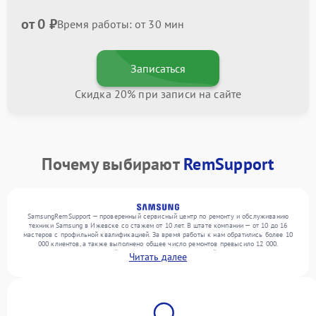
от 0 ₽
Время работы: от 30 мин
Записаться
Скидка 20% при записи на сайте
Почему выбирают
RemSupport
SamsungRemSupport — проверенный сервисный центр по ремонту и обслуживанию
техники Samsung в Ижевске со стажем от 10 лет. В штате компании — от 10 до 16
мастеров с профильной квалификацией. За время работы к нам обратились более 10
000 клиентов, а также выполнено общее число ремонтов превысило 12 000.
Ежемесячно в сервисный центр поступает от 300 устройств, включая , , . Мы
Читать далее
устраняем поломки любой сложности и предлагаем стабильный уровень сервиса
благодаря квалификации мастеров.