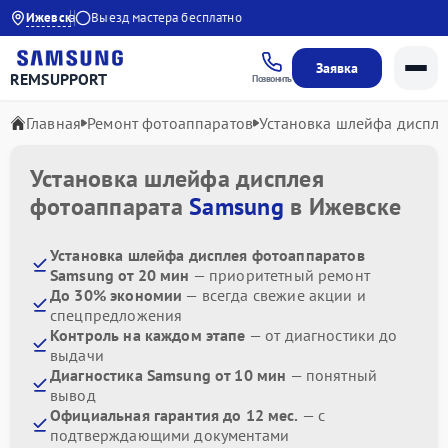
 до 1 года
Ижевск
Выезд мастера бесплатно
Заявка
REMSUPPORT
Позвонить
Главная
Ремонт фотоаппаратов
Установка шлейфа диспле
Установка шлейфа дисплея
фотоаппарата
Samsung
в Ижевске
Установка шлейфа дисплея фотоаппаратов
Samsung от 20 мин
— приоритетный ремонт
До 30% экономии
— всегда свежие акции и
спецпредложения
Контроль на каждом этапе
— от диагностики до
выдачи
Диагностика Samsung от 10 мин
— понятный
вывод
Официальная гарантия до 12 мес.
— с
подтверждающими документами