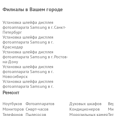
Филиалы в Вашем городе
Установка шлейфа дисплея
фотоаппарата Samsung в г.
Санкт-
Петербург
Установка шлейфа дисплея
фотоаппарата Samsung в г.
Краснодар
Установка шлейфа дисплея
фотоаппарата Samsung в г.
Ростов-
на-Дону
Установка шлейфа дисплея
фотоаппарата Samsung в г.
Новосибирск
Установка шлейфа дисплея
фотоаппарата Samsung в г.
Екатеринбург
Ремонт
Установка шлейфа дисплея
фотоаппарата Samsung в г.
Казань
Ноутбуков
Фотоаппаратов
Духовых шкафов
Вер
Установка шлейфа дисплея
Мониторов
Смарт-часов
Кондиционеров
Мик
фотоаппарата Samsung в г.
Воронеж
Телефонов
Пылесосов
Морозильных камер
Тел
Установка шлейфа дисплея