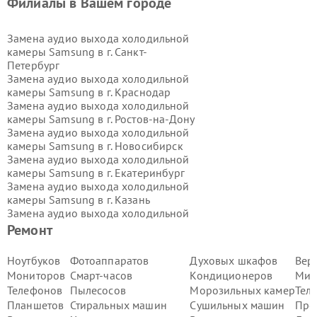
Филиалы в Вашем городе
Замена аудио выхода холодильной
камеры Samsung в г.
Санкт-
Петербург
Замена аудио выхода холодильной
камеры Samsung в г.
Краснодар
Замена аудио выхода холодильной
камеры Samsung в г.
Ростов-на-Дону
Замена аудио выхода холодильной
камеры Samsung в г.
Новосибирск
Замена аудио выхода холодильной
камеры Samsung в г.
Екатеринбург
Замена аудио выхода холодильной
камеры Samsung в г.
Казань
Замена аудио выхода холодильной
камеры Samsung в г.
Воронеж
Ремонт
Замена аудио выхода холодильной
камеры Samsung в г.
Волгоград
Ноутбуков
Фотоаппаратов
Духовых шкафов
Вер
Замена аудио выхода холодильной
Мониторов
Смарт-часов
Кондиционеров
Мик
камеры Samsung в г.
Самара
Телефонов
Пылесосов
Морозильных камер
Тел
Замена аудио выхода холодильной
Планшетов
Стиральных машин
Сушильных машин
Про
камеры Samsung в г.
Пермь