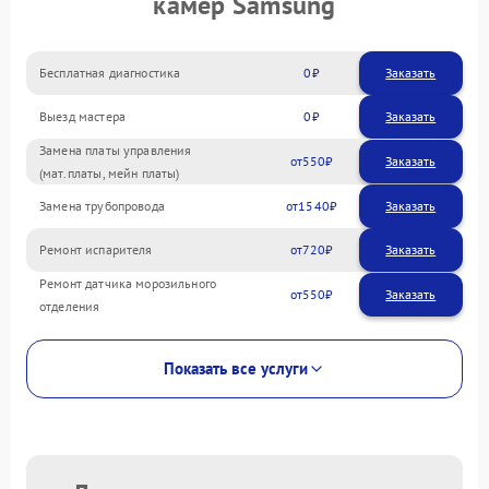
камер Samsung
Бесплатная диагностика
0
Заказать
Выезд мастера
0
Заказать
Замена платы управления
550
(мат.платы, мейн платы)
Замена трубопровода
1540
Ремонт испарителя
720
Ремонт датчика морозильного
550
отделения
Показать все услуги