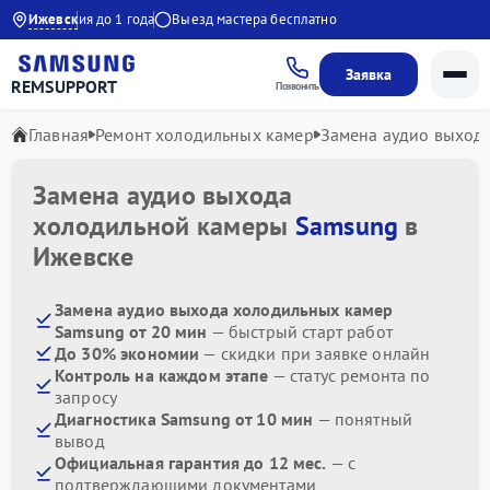
0
Гарантия до 1 года
Ижевск
Выезд мастера бесплатно
Заявка
REMSUPPORT
Позвонить
Главная
Ремонт холодильных камер
Замена аудио выход
Замена аудио выхода
холодильной камеры
Samsung
в
Ижевске
Замена аудио выхода холодильных камер
Samsung от 20 мин
— быстрый старт работ
До 30% экономии
— скидки при заявке онлайн
Контроль на каждом этапе
— статус ремонта по
запросу
Диагностика Samsung от 10 мин
— понятный
вывод
Официальная гарантия до 12 мес.
— с
подтверждающими документами