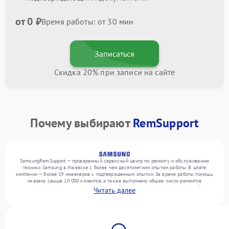
от 0 ₽
Время работы: от 30 мин
Записаться
Скидка 20% при записи на сайте
Почему выбирают
RemSupport
SamsungRemSupport — проверенный сервисный центр по ремонту и обслуживанию
техники Samsung в Ижевске с более чем десятилетним опытом работы. В штате
компании — более 19 инженеров с подтвержденным опытом. За время работы помощь
оказана свыше 10 000 клиентов, а также выполнено общее число ремонтов
превысило 12 000. Ежемесячно в сервисный центр поступает более 300 устройств,
Читать далее
включая , , . Мы работаем с широким спектром неисправностей и обеспечиваем
надежный результат благодаря отлаженным процессам ремонта.