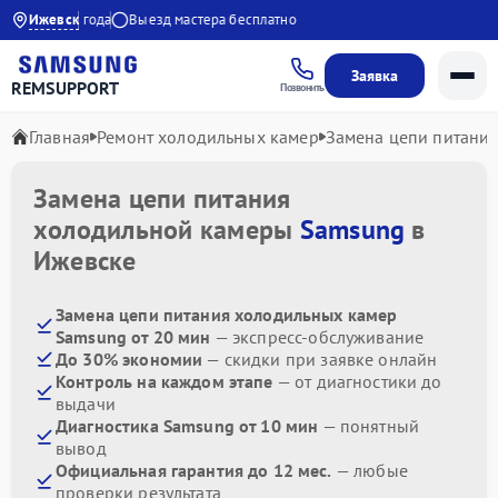
нтия до 1 года
Ижевск
Выезд мастера бесплатно
Заявка
REMSUPPORT
Позвонить
Главная
Ремонт холодильных камер
Замена цепи питани
Замена цепи питания
холодильной камеры
Samsung
в
Ижевске
Замена цепи питания холодильных камер
Samsung от 20 мин
— экспресс-обслуживание
До 30% экономии
— скидки при заявке онлайн
Контроль на каждом этапе
— от диагностики до
выдачи
Диагностика Samsung от 10 мин
— понятный
вывод
Официальная гарантия до 12 мес.
— любые
проверки результата