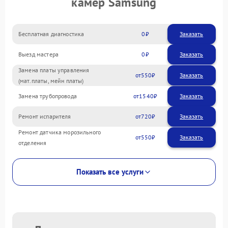
камер Samsung
Бесплатная диагностика
0
Заказать
Выезд мастера
0
Заказать
Замена платы управления
550
(мат.платы, мейн платы)
Замена трубопровода
1540
Ремонт испарителя
720
Ремонт датчика морозильного
550
отделения
Показать все услуги