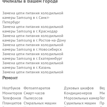
Филиалы в Вашем городе
Замена цепи питания холодильной
камеры Samsung в г.
Санкт-
Петербург
Замена цепи питания холодильной
камеры Samsung в г.
Краснодар
Замена цепи питания холодильной
камеры Samsung в г.
Ростов-на-Дону
Замена цепи питания холодильной
камеры Samsung в г.
Новосибирск
Замена цепи питания холодильной
камеры Samsung в г.
Екатеринбург
Замена цепи питания холодильной
камеры Samsung в г.
Казань
Замена цепи питания холодильной
камеры Samsung в г.
Воронеж
Ремонт
Замена цепи питания холодильной
камеры Samsung в г.
Волгоград
Ноутбуков
Фотоаппаратов
Духовых шкафов
Вер
Замена цепи питания холодильной
Мониторов
Смарт-часов
Кондиционеров
Мик
камеры Samsung в г.
Самара
Телефонов
Пылесосов
Морозильных камер
Тел
Замена цепи питания холодильной
Планшетов
Стиральных машин
Сушильных машин
Про
камеры Samsung в г.
Пермь