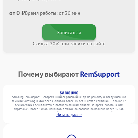
от 0 ₽
Время работы: от 30 мин
Записаться
Скидка 20% при записи на сайте
Почему выбирают
RemSupport
SamsungRemSupport — современный сервисный центр по ремонту и обслуживанию
техники Samsung в Ижевске с опытом более 10 лет. В штате компании — свыше 14
технических специалистов с подтвержденным опытом. За время работы к нам
обратились более 10 000 клиентов, а также выполнено выполнено более 12 000
ремонтов. Ежемесячно в сервисный центр поступает более 300 обращений, включая , ,
Читать далее
. Мы устраняем поломки любой сложности и предлагаем стабильный уровень сервиса
благодаря использованию современного оборудования.