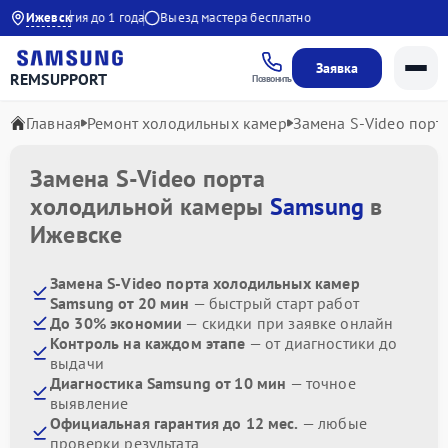
0
Гарантия до 1 года
Ижевск
Выезд мастера бесплатно
Заявка
REMSUPPORT
Позвонить
Главная
Ремонт холодильных камер
Замена S-Video порт
Замена S-Video порта
холодильной камеры
Samsung
в
Ижевске
Замена S-Video порта холодильных камер
Samsung от 20 мин
— быстрый старт работ
До 30% экономии
— скидки при заявке онлайн
Контроль на каждом этапе
— от диагностики до
выдачи
Диагностика Samsung от 10 мин
— точное
выявление
Официальная гарантия до 12 мес.
— любые
проверки результата