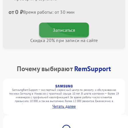
от 0 ₽
Время работы: от 30 мин
Записаться
Скидка 20% при записи на сайте
Почему выбирают
RemSupport
SamsungRemSupport — экспертный сервисный центр по ремонту и обслуживанию
техники Samsung в Ижевске с практикой свыше 10 лет. В штате компании — более 19
инженеров с профильной квалификацией. За время работы число клиентов
превысило 10 000, а также выполнено более 12 000 ремонтов. Ежемесячно в
сервисный центр поступает более 300 устройств, включая , , . Мы устраняем поломки
Читать далее
любой сложности и обеспечиваем надежный результат благодаря опыту команды.