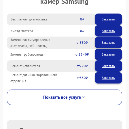
камер Samsung
Бесплатная диагностика
0
Заказать
Выезд мастера
0
Заказать
Замена платы управления
550
(мат.платы, мейн платы)
Замена трубопровода
1540
Ремонт испарителя
720
Ремонт датчика морозильного
550
отделения
Показать все услуги