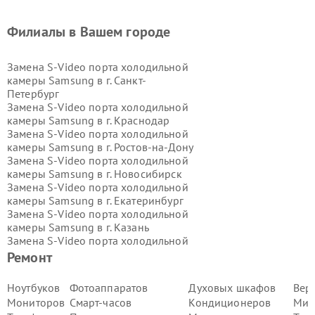
Филиалы в Вашем городе
Замена S-Video порта холодильной
камеры Samsung в г.
Санкт-
Петербург
Замена S-Video порта холодильной
камеры Samsung в г.
Краснодар
Замена S-Video порта холодильной
камеры Samsung в г.
Ростов-на-Дону
Замена S-Video порта холодильной
камеры Samsung в г.
Новосибирск
Замена S-Video порта холодильной
камеры Samsung в г.
Екатеринбург
Замена S-Video порта холодильной
камеры Samsung в г.
Казань
Замена S-Video порта холодильной
камеры Samsung в г.
Воронеж
Ремонт
Замена S-Video порта холодильной
камеры Samsung в г.
Волгоград
Ноутбуков
Фотоаппаратов
Духовых шкафов
Вер
Замена S-Video порта холодильной
Мониторов
Смарт-часов
Кондиционеров
Мик
камеры Samsung в г.
Самара