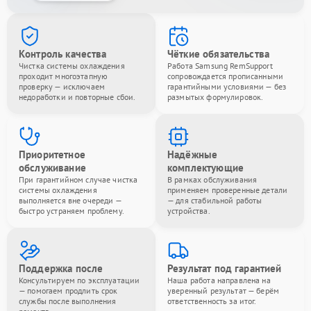
Контроль качества
Чёткие обязательства
Чистка системы охлаждения
Работа Samsung RemSupport
проходит многоэтапную
сопровождается прописанными
проверку — исключаем
гарантийными условиями — без
недоработки и повторные сбои.
размытых формулировок.
Приоритетное
Надёжные
обслуживание
комплектующие
При гарантийном случае чистка
В рамках обслуживания
системы охлаждения
применяем проверенные детали
выполняется вне очереди —
— для стабильной работы
быстро устраняем проблему.
устройства.
Поддержка после
Результат под гарантией
Консультируем по эксплуатации
Наша работа направлена на
— помогаем продлить срок
уверенный результат — берём
службы после выполнения
ответственность за итог.