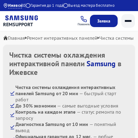
00 до 20:30
Ижевск
Гарантия до 1 года
Выезд мастера бесплатно
Заявка
REMSUPPORT
Позвонить
Главная
Ремонт интерактивных панелей
Чистка системы 
Чистка системы охлаждения
интерактивной панели
Samsung
в
Ижевске
Чистка системы охлаждения интерактивных
панелей Samsung от 20 мин
— быстрый старт
работ
До 30% экономии
— самые выгодные условия
Контроль на каждом этапе
— статус ремонта по
запросу
Диагностика Samsung от 10 мин
— понятный
вывод
Официальная гарантия до 12 мес.
— любые