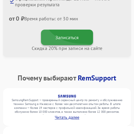
проверки результата
от 0 ₽
Время работы: от 30 мин
Записаться
Скидка 20% при записи на сайте
Почему выбирают
RemSupport
SamsungRemSupport — проверенный сервисный центр по ремонту и обслуживанию
техники Samsung в Ижевске с более чем десятилетним опытом работы. В штате
компании — более 19 мастеров с профильной квалификацией. За время работы
обслужено более 10 000 клиентов, а также выполнено более 12 000 ремонтов.
Ежемесячно в сервисный центр поступает от 300 устройств, включая , , . Мы беремся
Читать далее
за задачи любой сложности и поддерживаем высокий стандарт качества благодаря
опыту команды.