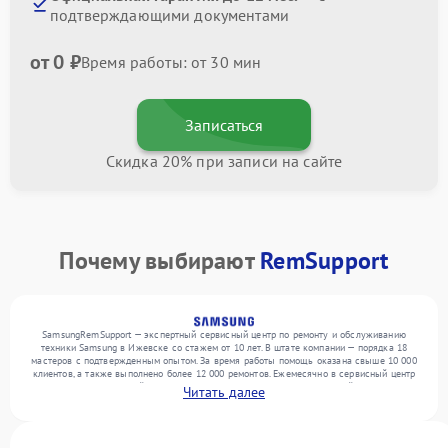
подтверждающими документами
от 0 ₽
Время работы: от 30 мин
Записаться
Скидка 20% при записи на сайте
Почему выбирают
RemSupport
SamsungRemSupport — экспертный сервисный центр по ремонту и обслуживанию
техники Samsung в Ижевске со стажем от 10 лет. В штате компании — порядка 18
мастеров с подтвержденным опытом. За время работы помощь оказана свыше 10 000
клиентов, а также выполнено более 12 000 ремонтов. Ежемесячно в сервисный центр
поступает от 300 устройств, включая , , . Мы устраняем поломки любой сложности и
Читать далее
гарантируем высокое качество обслуживания благодаря отлаженным процессам
ремонта.