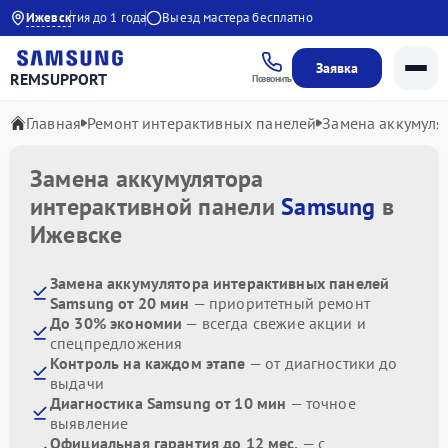
30
Гарантия до 1 года
Ижевск
Выезд мастера бесплатно
Заявка
REMSUPPORT
Позвонить
Главная
Ремонт интерактивных панелей
Замена аккумуля
Замена аккумулятора
интерактивной панели
Samsung
в
Ижевске
Замена аккумулятора интерактивных панелей
Samsung от 20 мин
— приоритетный ремонт
До 30% экономии
— всегда свежие акции и
спецпредложения
Контроль на каждом этапе
— от диагностики до
выдачи
Диагностика Samsung от 10 мин
— точное
выявление
Официальная гарантия до 12 мес.
— с