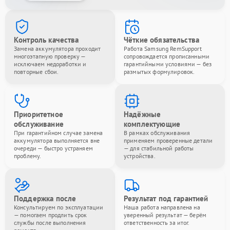
Контроль качества
Чёткие обязательства
Замена аккумулятора проходит
Работа Samsung RemSupport
многоэтапную проверку —
сопровождается прописанными
исключаем недоработки и
гарантийными условиями — без
повторные сбои.
размытых формулировок.
Приоритетное
Надёжные
обслуживание
комплектующие
При гарантийном случае замена
В рамках обслуживания
аккумулятора выполняется вне
применяем проверенные детали
очереди — быстро устраняем
— для стабильной работы
проблему.
устройства.
Поддержка после
Результат под гарантией
Консультируем по эксплуатации
Наша работа направлена на
— помогаем продлить срок
уверенный результат — берём
службы после выполнения
ответственность за итог.