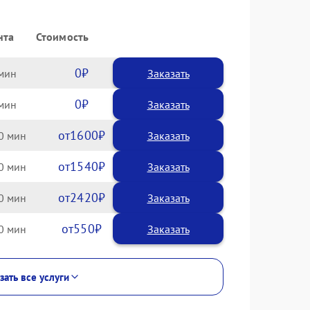
нта
Стоимость
0
Заказать
0
Заказать
1600
0
1540
0
2420
0
550
0
зать все услуги