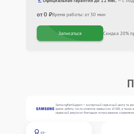
Официальная гарантия до 12 мес.
— с по
от 0 ₽
Время работы: от 30 мин
Записаться
Скидка 20% пр
П
SamsungRemSupport — экспертный сервисный центр по рем
время работы число клиентов превысило 10 000, а также 
надежный результат благодаря использованию современно
13+