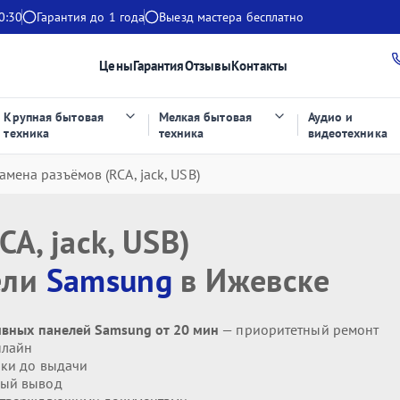
0:30
Гарантия до 1 года
Выезд мастера бесплатно
Цены
Гарантия
Отзывы
Контакты
Крупная бытовая
Мелкая бытовая
Аудио и
техника
техника
видеотехника
амена разъёмов (RCA, jack, USB)
A, jack, USB)
ели
Samsung
в Ижевске
тивных панелей Samsung от 20 мин
— приоритетный ремонт
нлайн
ики до выдачи
ый вывод