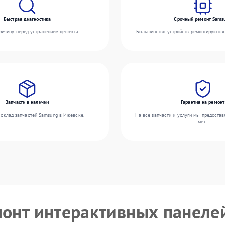
Быстрая диагностика
Срочный ремонт Sams
ичину перед устранением дефекта.
Большинство устройств ремонтируются 
Запчасти в наличии
Гарантия на ремонт
склад запчастей Samsung в Ижевске.
На все запчасти и услуги мы предостав
мес.
монт интерактивных панеле