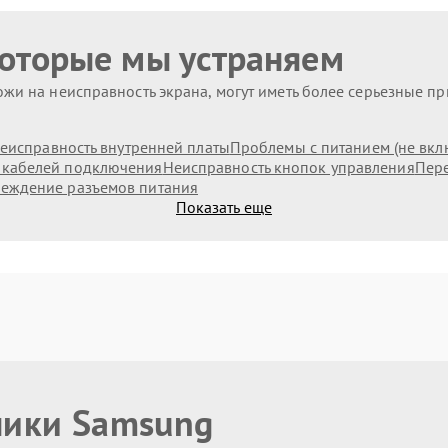
которые мы устраняем
жи на неисправность экрана, могут иметь более серьезные п
еисправность внутренней платы
Проблемы с питанием (не вкл
 кабелей подключения
Неисправность кнопок управления
Пере
еждение разъемов питания
Показать еще
ники Samsung