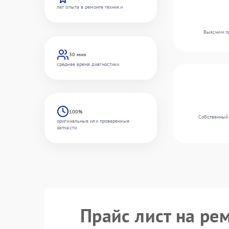
лет опыта в ремонте техники
Выясним пр
30 мин
среднее время диагностики
100%
Собственный 
оригинальные или проверенные
запчасти
Прайс лист на ре