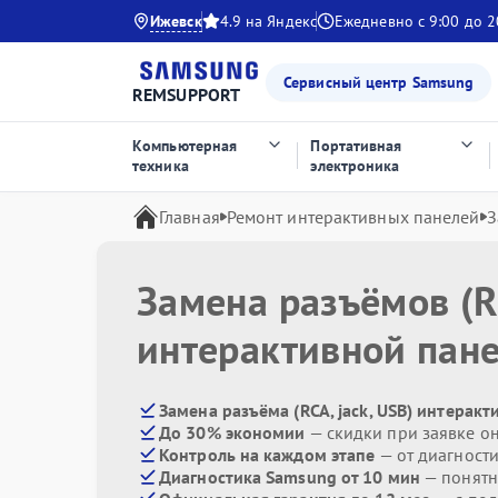
Ижевск
4.9 на Яндекс
Ежедневно с 9:00 до 2
Сервисный центр Samsung
REMSUPPORT
Компьютерная
Портативная
техника
электроника
Главная
Ремонт интерактивных панелей
З
Замена разъёмов (RC
интерактивной пан
Замена разъёма (RCA, jack, USB) интерак
До 30% экономии
— скидки при заявке о
Контроль на каждом этапе
— от диагност
Диагностика Samsung от 10 мин
— понятн