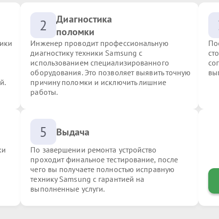
Диагностика
2
поломки
ники
Инженер проводит профессиональную
По
диагностику техники Samsung с
ст
использованием специализированного
со
оборудования. Это позволяет выявить точную
вы
й.
причину поломки и исключить лишние
работы.
5
Выдача
ки
По завершении ремонта устройство
проходит финальное тестирование, после
чего вы получаете полностью исправную
технику Samsung с гарантией на
выполненные услуги.