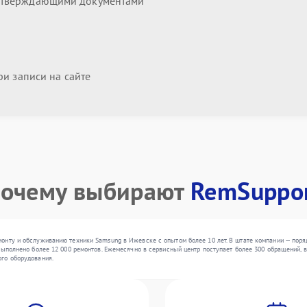
дтверждающими документами
и записи на сайте
очему выбирают
RemSuppo
онту и обслуживанию техники Samsung в Ижевске с опытом более 10 лет. В штате компании — поряд
выполнено более 12 000 ремонтов. Ежемесячно в сервисный центр поступает более 300 обращений, в
го оборудования.