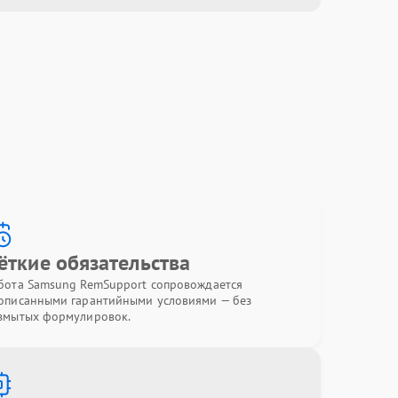
ёткие обязательства
бота Samsung RemSupport сопровождается
описанными гарантийными условиями — без
змытых формулировок.