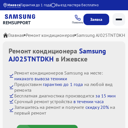
 20:30
Ижевск
Гарантия до 1 года
Выезд мастера бесплатно
Заявка
REMSUPPORT
Позвонить
Главная
Ремонт кондиционеров
Samsung AJ025TNTDKH
Ремонт кондиционера
Samsung
AJ025TNTDKH
в Ижевске
Ремонт кондиционеров Samsung на месте:
никакого вывоза техники
Предоставим
гарантию до 1 года
на любой вид
ремонта
Бесплатная диагностика производится
за 15 мин
Срочный ремонт устройства
в течении часа
Запишитесь на ремонт и получите
скидку 20%
на
первый ремонт