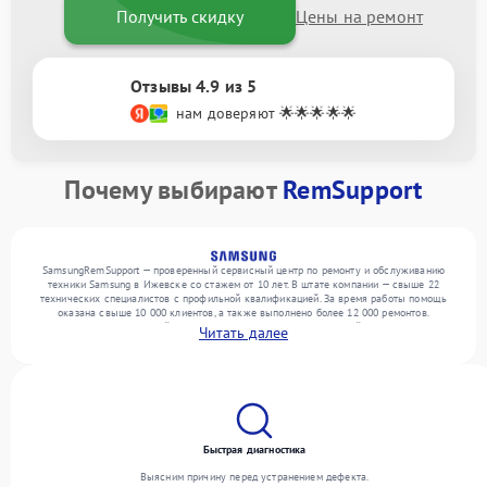
Получить скидку
Цены на ремонт
Отзывы 4.9 из 5
нам доверяют 🌟🌟🌟🌟🌟
Почему выбирают
RemSupport
SamsungRemSupport — проверенный сервисный центр по ремонту и обслуживанию
техники Samsung в Ижевске со стажем от 10 лет. В штате компании — свыше 22
технических специалистов с профильной квалификацией. За время работы помощь
оказана свыше 10 000 клиентов, а также выполнено более 12 000 ремонтов.
Ежемесячно в сервисный центр поступает более 300 обращений, включая , , . Мы
Читать далее
устраняем поломки любой сложности и гарантируем высокое качество обслуживания
благодаря опыту команды.
Быстрая диагностика
Выясним причину перед устранением дефекта.