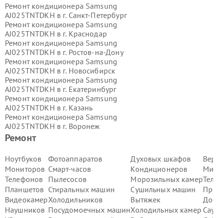
Ремонт кондиционера Samsung
AJ025TNTDKH в г.
Санкт-Петербург
Ремонт кондиционера Samsung
AJ025TNTDKH в г.
Краснодар
Ремонт кондиционера Samsung
AJ025TNTDKH в г.
Ростов-на-Дону
Ремонт кондиционера Samsung
AJ025TNTDKH в г.
Новосибирск
Ремонт кондиционера Samsung
AJ025TNTDKH в г.
Екатеринбург
Ремонт кондиционера Samsung
AJ025TNTDKH в г.
Казань
Ремонт кондиционера Samsung
AJ025TNTDKH в г.
Воронеж
Ремонт кондиционера Samsung
Ремонт
AJ025TNTDKH в г.
Волгоград
Ремонт кондиционера Samsung
Ноутбуков
Фотоаппаратов
Духовых шкафов
Вер
AJ025TNTDKH в г.
Самара
Мониторов
Смарт-часов
Кондиционеров
Мик
Ремонт кондиционера Samsung
Телефонов
Пылесосов
Морозильных камер
Тел
AJ025TNTDKH в г.
Пермь
Планшетов
Стиральных машин
Сушильных машин
Про
Ремонт кондиционера Samsung
Видеокамер
Холодильников
Вытяжек
Дом
AJ025TNTDKH в г.
Красноярск
Ремонт кондиционера Samsung
Наушников
Посудомоечных машин
Холодильных камер
Сау