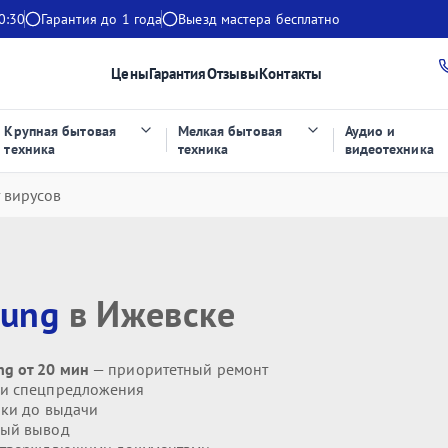
0:30
Гарантия до 1 года
Выезд мастера бесплатно
Цены
Гарантия
Отзывы
Контакты
Крупная бытовая
Мелкая бытовая
Аудио и
техника
техника
видеотехника
т вирусов
ung
в Ижевске
ng от 20 мин
— приоритетный ремонт
 и спецпредложения
ики до выдачи
ый вывод