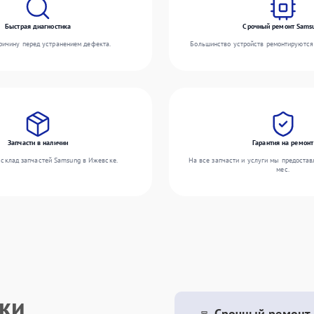
Быстрая диагностика
Срочный ремонт Sams
ичину перед устранением дефекта.
Большинство устройств ремонтируются 
Запчасти в наличии
Гарантия на ремонт
склад запчастей Samsung в Ижевске.
На все запчасти и услуги мы предостав
мес.
ики
Срочный ремонт