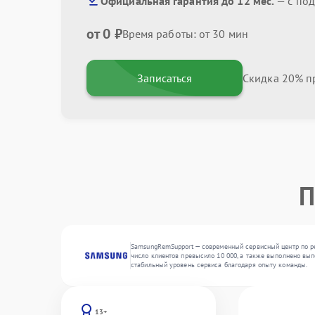
Официальная гарантия до 12 мес.
— с по
от 0 ₽
Время работы: от 30 мин
Записаться
Скидка 20% пр
П
SamsungRemSupport — современный сервисный центр по ре
число клиентов превысило 10 000, а также выполнено вып
стабильный уровень сервиса благодаря опыту команды.
13+