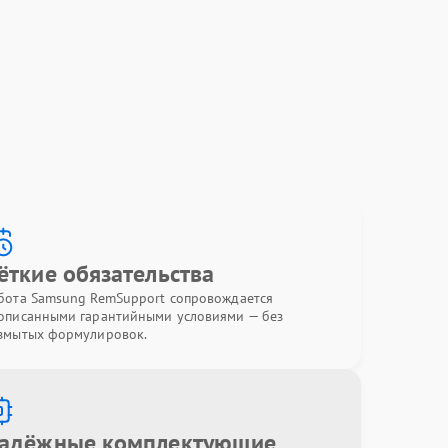
ёткие обязательства
бота Samsung RemSupport сопровождается
описанными гарантийными условиями — без
змытых формулировок.
адёжные комплектующие