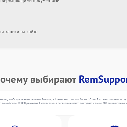
дтверждающими документами
и записи на сайте
очему выбирают
RemSuppo
монту и обслуживанию техники Samsung в Ижевске с опытом более 10 лет. В штате компании — пор
олнено более 12 000 ремонтов. Ежемесячно в сервисный центр поступает свыше 300 единиц техники,