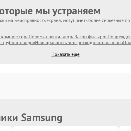
которые мы устраняем
жи на неисправность экрана, могут иметь более серьезные п
 компрессора
Поломка вентилятора
Засор фильтров
Поврежден
 трубопроводов
Неисправность четырехходового клапана
Пол
Показать еще
ники Samsung