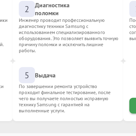
Диагностика
2
поломки
ники
Инженер проводит профессиональную
По
диагностику техники Samsung с
ст
использованием специализированного
со
оборудования. Это позволяет выявить точную
вы
й.
причину поломки и исключить лишние
работы.
5
Выдача
ки
По завершении ремонта устройство
проходит финальное тестирование, после
чего вы получаете полностью исправную
технику Samsung с гарантией на
выполненные услуги.