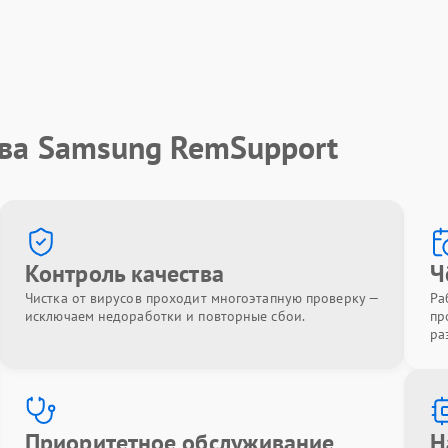
тва Samsung RemSupport
Контроль качества
Ч
Чистка от вирусов проходит многоэтапную проверку —
Ра
исключаем недоработки и повторные сбои.
пр
ра
Приоритетное обслуживание
Н