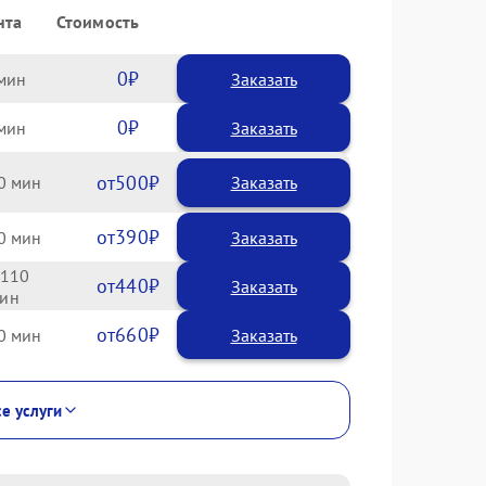
нта
Стоимость
0
Заказать
0
Заказать
500
0
390
0
110
440
660
0
се услуги