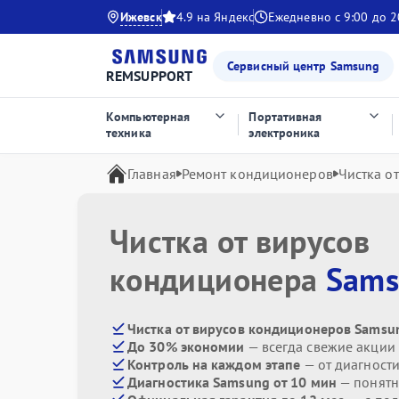
Ижевск
4.9 на Яндекс
Ежедневно с 9:00 до 2
Сервисный центр Samsung
REMSUPPORT
Компьютерная
Портативная
техника
электроника
Главная
Ремонт кондиционеров
Чистка о
Чистка от вирусов
кондиционера
Sams
Чистка от вирусов кондиционеров Samsu
До 30% экономии
— всегда свежие акции
Контроль на каждом этапе
— от диагност
Диагностика Samsung от 10 мин
— понятн