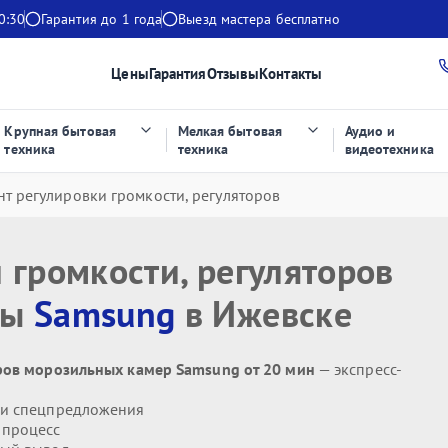
0:30
Гарантия до 1 года
Выезд мастера бесплатно
Цены
Гарантия
Отзывы
Контакты
Крупная бытовая
Мелкая бытовая
Аудио и
техника
техника
видеотехника
нт регулировки громкости, регуляторов
 громкости, регуляторов
ры
Samsung
в Ижевске
оров морозильных камер Samsung от 20 мин
— экспресс-
 и спецпредложения
 процесс