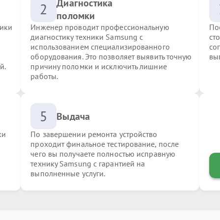
Диагностика
2
поломки
ники
Инженер проводит профессиональную
По
диагностику техники Samsung с
ст
использованием специализированного
со
оборудования. Это позволяет выявить точную
вы
й.
причину поломки и исключить лишние
работы.
5
Выдача
ки
По завершении ремонта устройство
проходит финальное тестирование, после
чего вы получаете полностью исправную
технику Samsung с гарантией на
выполненные услуги.