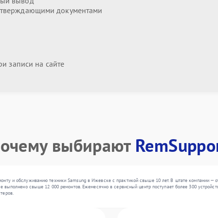
ый вывод
дтверждающими документами
и записи на сайте
очему выбирают
RemSuppo
нту и обслуживанию техники Samsung в Ижевске с практикой свыше 10 лет. В штате компании — от
же выполнено свыше 12 000 ремонтов. Ежемесячно в сервисный центр поступает более 300 устройств
теров.