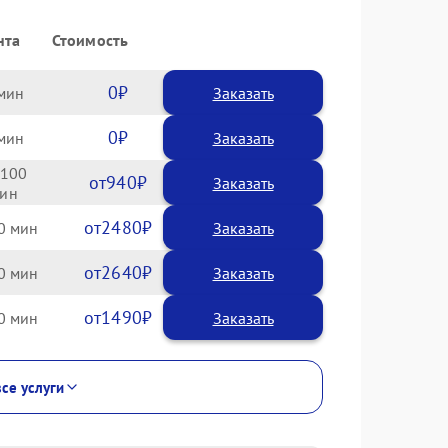
нта
Стоимость
0
Заказать
0
Заказать
100
940
2480
0
2640
0
1490
0
все услуги