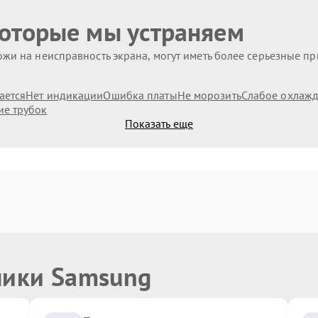
которые мы устраняем
жи на неисправность экрана, могут иметь более серьезные п
ается
Нет индикации
Ошибка платы
Не морозить
Слабое охлаж
ие трубок
Показать еще
ники Samsung