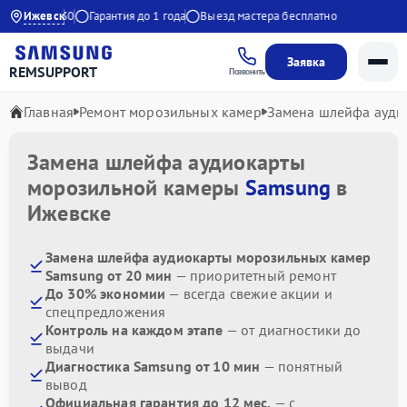
00 до 20:30
Ижевск
Гарантия до 1 года
Выезд мастера бесплатно
Заявка
REMSUPPORT
Позвонить
Главная
Ремонт морозильных камер
Замена шлейфа ауди
Замена шлейфа аудиокарты
морозильной камеры
Samsung
в
Ижевске
Замена шлейфа аудиокарты морозильных камер
Samsung от 20 мин
— приоритетный ремонт
До 30% экономии
— всегда свежие акции и
спецпредложения
Контроль на каждом этапе
— от диагностики до
выдачи
Диагностика Samsung от 10 мин
— понятный
вывод
Официальная гарантия до 12 мес.
— с