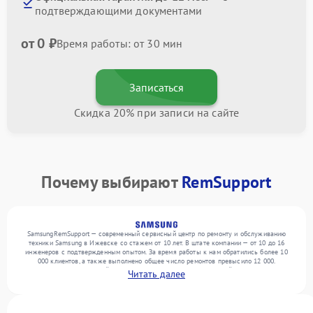
подтверждающими документами
от 0 ₽
Время работы: от 30 мин
Записаться
Скидка 20% при записи на сайте
Почему выбирают
RemSupport
SamsungRemSupport — современный сервисный центр по ремонту и обслуживанию
техники Samsung в Ижевске со стажем от 10 лет. В штате компании — от 10 до 16
инженеров с подтвержденным опытом. За время работы к нам обратились более 10
000 клиентов, а также выполнено общее число ремонтов превысило 12 000.
Ежемесячно в сервисный центр поступает более 300 обращений, включая , , . Мы
Читать далее
беремся за задачи любой сложности и гарантируем высокое качество обслуживания
благодаря использованию современного оборудования.