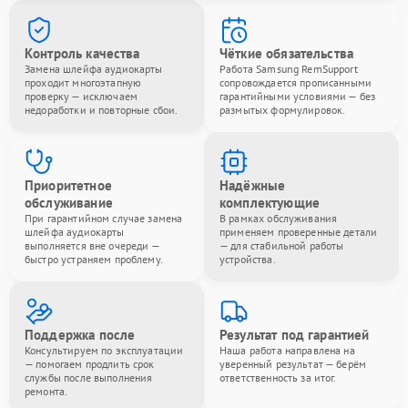
Контроль качества
Чёткие обязательства
Замена шлейфа аудиокарты
Работа Samsung RemSupport
проходит многоэтапную
сопровождается прописанными
проверку — исключаем
гарантийными условиями — без
недоработки и повторные сбои.
размытых формулировок.
Приоритетное
Надёжные
обслуживание
комплектующие
При гарантийном случае замена
В рамках обслуживания
шлейфа аудиокарты
применяем проверенные детали
выполняется вне очереди —
— для стабильной работы
быстро устраняем проблему.
устройства.
Поддержка после
Результат под гарантией
Консультируем по эксплуатации
Наша работа направлена на
— помогаем продлить срок
уверенный результат — берём
службы после выполнения
ответственность за итог.
ремонта.