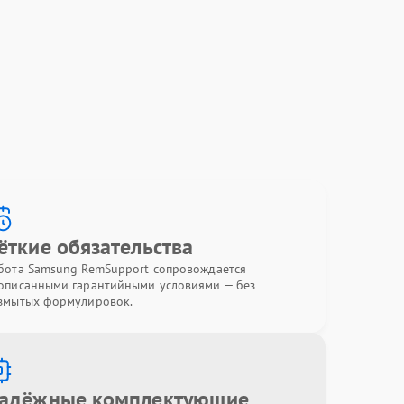
ёткие обязательства
бота Samsung RemSupport сопровождается
описанными гарантийными условиями — без
змытых формулировок.
адёжные комплектующие