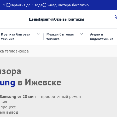
0:30
Гарантия до 1 года
Выезд мастера бесплатно
Цены
Гарантия
Отзывы
Контакты
Крупная бытовая
Мелкая бытовая
Аудио и
техника
техника
видеотехника
ка тепловизора
изора
ung
в Ижевске
Samsung от 20 мин
— приоритетный ремонт
овия
 процесс
ый вывод