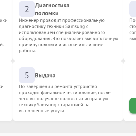
Диагностика
2
поломки
ники
Инженер проводит профессиональную
По
диагностику техники Samsung с
ст
использованием специализированного
со
оборудования. Это позволяет выявить точную
вы
й.
причину поломки и исключить лишние
работы.
5
Выдача
ки
По завершении ремонта устройство
проходит финальное тестирование, после
чего вы получаете полностью исправную
технику Samsung с гарантией на
выполненные услуги.