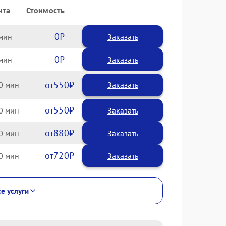
нта
Стоимость
0
Заказать
0
Заказать
550
0
550
0
880
0
720
0
се услуги