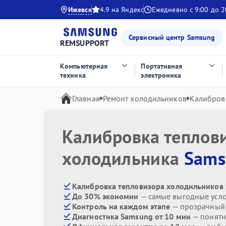
Ижевск
4.9 на Яндекс
Ежедневно с 9:00 до 2
Сервисный центр Samsung
REMSUPPORT
Компьютерная
Портативная
техника
электроника
Главная
Ремонт холодильников
Калибров
Калибровка теплов
холодильника
Sams
Калибровка тепловизора холодильников 
До 30% экономии
— самые выгодные усл
Контроль на каждом этапе
— прозрачный
Диагностика Samsung от 10 мин
— понятн