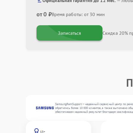
Официальная гарантия до 12 мес.
— любые
от 0 ₽
Время работы: от 30 мин
Записаться
Скидка 20% пр
П
SamsungRemSupport — надежный сервисный центр по ремон
обратились более 10 000 клиентов, а также выполнено общ
обеспечиваем надежный результат благодаря квалификац
13+