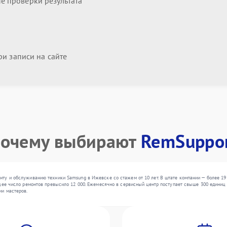
 проверки результата
и записи на сайте
очему выбирают
RemSuppo
ту и обслуживанию техники Samsung в Ижевске со стажем от 10 лет. В штате компании — более 19
ее число ремонтов превысило 12 000. Ежемесячно в сервисный центр поступает свыше 300 единиц те
ии мастеров.