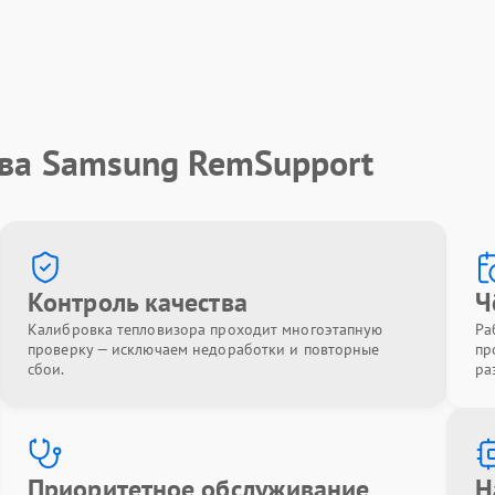
тва Samsung RemSupport
Контроль качества
Ч
Калибровка тепловизора проходит многоэтапную
Ра
проверку — исключаем недоработки и повторные
пр
сбои.
ра
Приоритетное обслуживание
Н