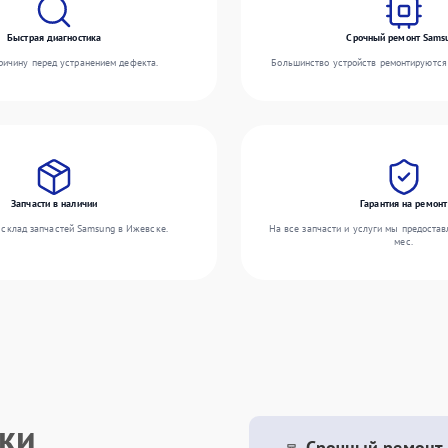
Быстрая диагностика
Срочный ремонт Sams
ичину перед устранением дефекта.
Большинство устройств ремонтируются 
Запчасти в наличии
Гарантия на ремонт
склад запчастей Samsung в Ижевске.
На все запчасти и услуги мы предостав
мес.
ики
Срочный ремонт