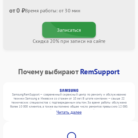
от 0 ₽
Время работы: от 30 мин
Записаться
Скидка 20% при записи на сайте
Почему выбирают
RemSupport
SamsungRemSupport — современный сервисный центр по ремонту и обслуживанию
техники Samsung в Ижевске со стажем от 10 лет. В штате компании — свыше 22
технических специалистов с подтвержденным опытом. За время работы обслужено
более 10 000 клиентов, а также выполнено общее число ремонтов превысило 12 000.
Ежемесячно в сервисный центр поступает от 300 устройств, включая , , . Мы
Читать далее
выполняем ремонт различного уровня сложности и поддерживаем высокий стандарт
качества благодаря использованию современного оборудования.