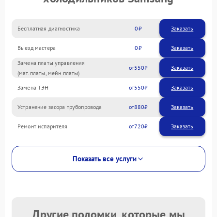
Бесплатная диагностика
0
Заказать
Выезд мастера
0
Заказать
Замена платы управления
550
(мат.платы, мейн платы)
Замена ТЭН
550
Устранение засора трубопровода
880
Ремонт испарителя
720
Показать все услуги
Другие поломки, которые мы