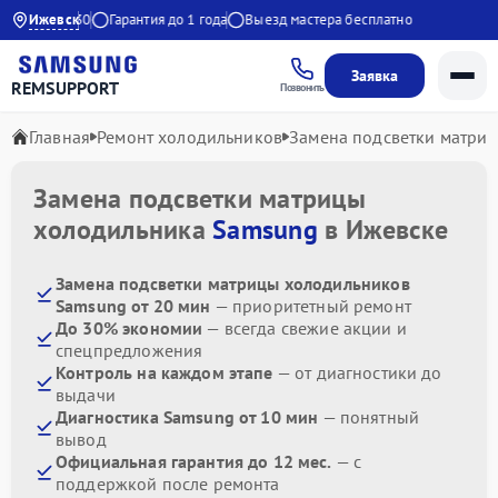
00 до 20:30
Ижевск
Гарантия до 1 года
Выезд мастера бесплатно
Заявка
REMSUPPORT
Позвонить
Главная
Ремонт холодильников
Замена подсветки матри
Замена подсветки матрицы
холодильника
Samsung
в Ижевске
Замена подсветки матрицы холодильников
Samsung от 20 мин
— приоритетный ремонт
До 30% экономии
— всегда свежие акции и
спецпредложения
Контроль на каждом этапе
— от диагностики до
выдачи
Диагностика Samsung от 10 мин
— понятный
вывод
Официальная гарантия до 12 мес.
— с
поддержкой после ремонта