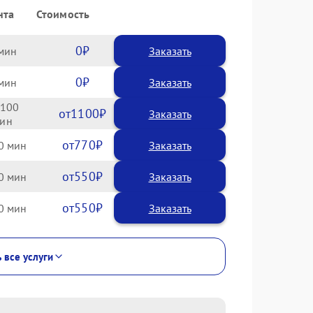
нта
Стоимость
0
Заказать
0
Заказать
100
1100
770
0
550
0
550
0
 все услуги