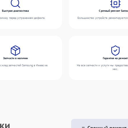
Быстрая диагностика
Срочный ремонт Sams
ичину перед устранением дефекта.
Большинство устройств ремонтируются 
Запчасти в наличии
Гарантия на ремонт
склад запчастей Samsung в Ижевске.
На все запчасти и услуги мы предостав
мес.
ики
Срочный ремонт