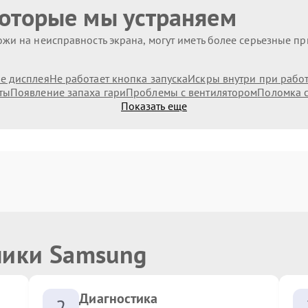
которые мы устраняем
жи на неисправность экрана, могут иметь более серьезные п
е дисплея
Не работает кнопка запуска
Искры внутри при рабо
ты
Появление запаха гари
Проблемы с вентилятором
Поломка 
Показать еще
ники Samsung
Диагностика
2