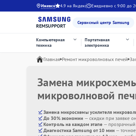
Ижевск
4.9 на Яндекс
Ежедневно с 9:00 до 2
Сервисный центр Samsung
REMSUPPORT
Компьютерная
Портативная
техника
электроника
Главная
Ремонт микроволновых печей
За
Замена микросхемы
микроволновой пе
Замена микросхемы усилителя микровол
До 30% экономии
— скидки при заявке о
Контроль на каждом этапе
— прозрачный
Диагностика Samsung от 10 мин
— точное