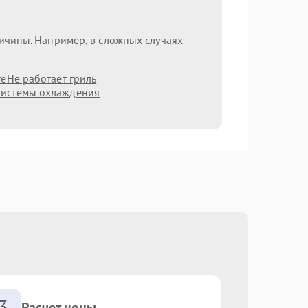
ричины. Например, в сложных случаях
те
Не работает гриль
системы охлаждения
3
Расчет цены