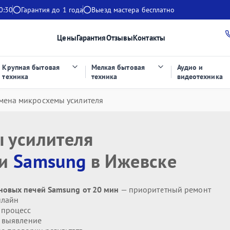
0:30
Гарантия до 1 года
Выезд мастера бесплатно
Цены
Гарантия
Отзывы
Контакты
Крупная бытовая
Мелкая бытовая
Аудио и
техника
техника
видеотехника
мена микросхемы усилителя
 усилителя
чи
Samsung
в Ижевске
новых печей Samsung от 20 мин
— приоритетный ремонт
нлайн
 процесс
 выявление