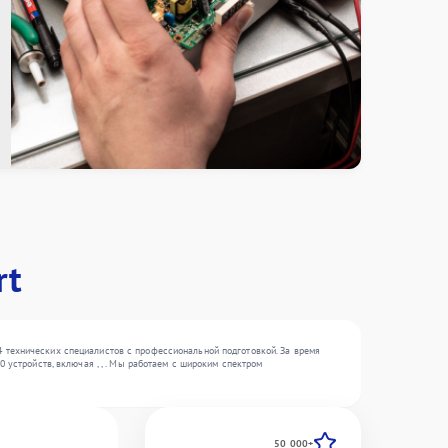
rt
 технических специалистов с профессиональной подготовкой. За время
 устройств, включая , , . Мы работаем с широким спектром
50 000+