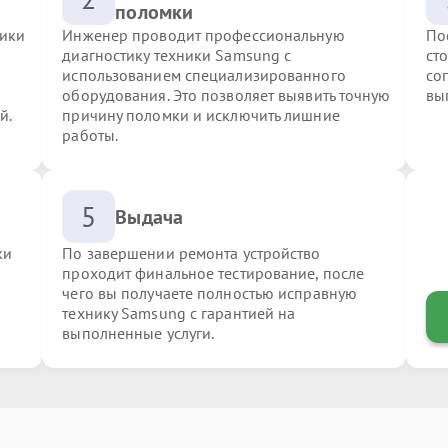
поломки
ники
Инженер проводит профессиональную
По
диагностику техники Samsung с
ст
использованием специализированного
со
оборудования. Это позволяет выявить точную
вы
й.
причину поломки и исключить лишние
работы.
5
Выдача
ки
По завершении ремонта устройство
проходит финальное тестирование, после
чего вы получаете полностью исправную
технику Samsung с гарантией на
выполненные услуги.